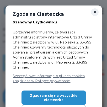
×
Zaloguj
Otwór
Zgoda na Ciasteczka
Szanowny Użytkowniku
Home
Lista aktualności
Uprzejmie informujemy, że tworząc i
Sklepy spożywcze Gminnej Spółdzielni „Samopomoc Chłopska” dają zniżki
administrując strony internetowe Urząd Gminy
posiadaczom KCh
Chełmiec z siedzibą w w ul. Papieska 2, 33-395
Chełmiec używamy technologii służących do
zbierania i przetwarzania danych osobowych.
Administratorem danych jest Urząd Gminy
Chełmiec z siedzibą w ul. Papieska 2, 33-395
Chełmiec
Szczegółowe informacje o plikach cookies
znajdziesz w Polityce prywatności
Zgadzam się na wszystkie
ciasteczka