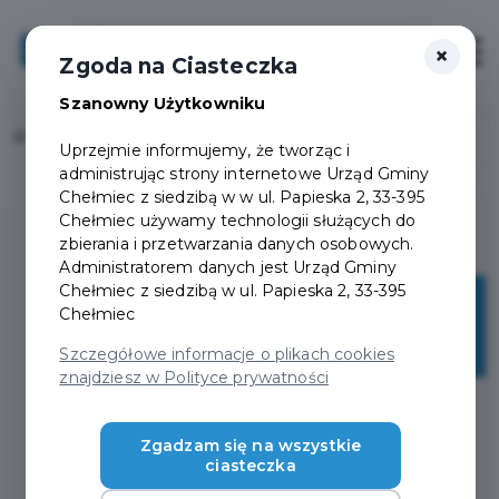
×
Zaloguj
Otwór
Zgoda na Ciasteczka
Szanowny Użytkowniku
Home
Lista aktualności
Uprzejmie informujemy, że tworząc i
administrując strony internetowe Urząd Gminy
Chełmiec z siedzibą w w ul. Papieska 2, 33-395
Chełmiec używamy technologii służących do
zbierania i przetwarzania danych osobowych.
Administratorem danych jest Urząd Gminy
Chełmiec z siedzibą w ul. Papieska 2, 33-395
27
Chełmiec
paź
Szczegółowe informacje o plikach cookies
znajdziesz w Polityce prywatności
Zgadzam się na wszystkie
ciasteczka