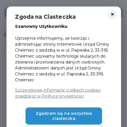
×
Zaloguj
Otwór
Zgoda na Ciasteczka
Szanowny Użytkowniku
Home
Polityka prywatności
Uprzejmie informujemy, że tworząc i
administrując strony internetowe Urząd Gminy
Chełmiec z siedzibą w w ul. Papieska 2, 33-395
Chełmiec używamy technologii służących do
zbierania i przetwarzania danych osobowych.
Administratorem danych jest Urząd Gminy
POLITYKA
Chełmiec z siedzibą w ul. Papieska 2, 33-395
Chełmiec
PRYWATNOŚCI
Szczegółowe informacje o plikach cookies
znajdziesz w Polityce prywatności
Niniejsza Polityka Prywatności określa zasady
przetwarzania wszelkich informacji o charakterze
danych osobowych, które pozyskane zostały w
Zgadzam się na wszystkie
ciasteczka
związku z korzystaniem przez Użytkowników z
serwisu internetowego, prowadzonego pod