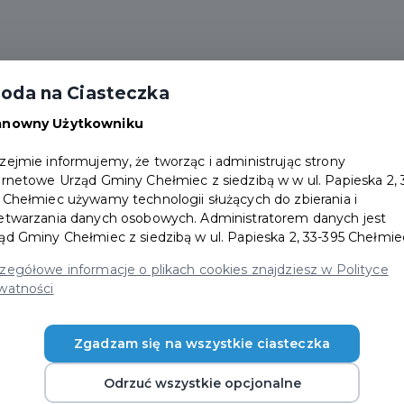
lności
Dokumenty
Partnerzy
Pakiety
Pu
oda na Ciasteczka
Załóż konto
anowny Użytkowniku
zejmie informujemy, że tworząc i administrując strony
ernetowe Urząd Gminy Chełmiec z siedzibą w w ul. Papieska 2, 
 Chełmiec używamy technologii służących do zbierania i
etwarzania danych osobowych. Administratorem danych jest
ąd Gminy Chełmiec z siedzibą w ul. Papieska 2, 33-395 Chełmie
zegółowe informacje o plikach cookies znajdziesz w Polityce
l
watności
Zgadzam się na wszystkie ciasteczka
Odrzuć wszystkie opcjonalne