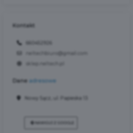
Kontakt
660452926
neltechbiuro@gmail.com
sklep.neltech.pl
Dane
adresowe
Nowy Sącz, ul. Papieska 13
NAWIGUJ Z GOOGLE