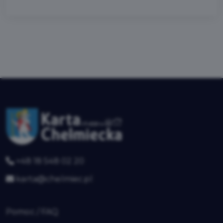
+48 18 548 02 20
karta@chelmiec.pl
Pomoc / FAQ