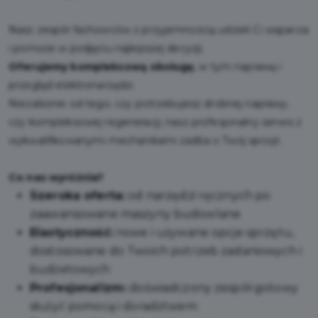
Nasz zespół fachowców z przyjemnością udzieli Ci wsparcia
i pomoże w podjęciu najlepszej decyzji.
Oferujemy kompleksową obsługę
, w tym naprawę i
przegląd elektronarzędzi.
Niezależnie od tego, czy potrzebujesz drobnej naprawy,
czy kompleksowej regeneracji, nasz profesjonalny serwis z
wykwalifikowanymi mechanikami zadba o Twój sprzęt.
Co nas wyróżnia?
Szeroka oferta:
od narzędzi ręcznych po
zaawansowane maszyny budowlane
Elastyczność:
nowe i używane opcje sprzętu,
dostosowane do Twoich potrzeb zadaniowych i
budżetowych
Profesjonalizm:
doświadczony zespół gotowy
służyć pomocą i doradztwem