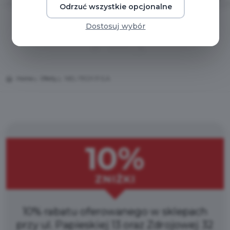
Odrzuć wszystkie opcjonalne
Dostosuj wybór
Home
Oferty
NEL-TECH P.S.A.
10%
ZNIŻKI
10% rabatu oferowanego w sklepach
przy ul. Papieskiej 13 oraz Zdrojowej 32