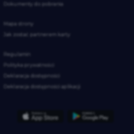
Dokumenty do pobrania
Mapa strony
Jak zostać partnerem karty
Regulamin
Polityka prywatności
Deklaracja dostępności
Deklaracja dostępności aplikacji