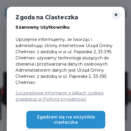
×
Zaloguj
Otwór
Zgoda na Ciasteczka
Szanowny Użytkowniku
Uprzejmie informujemy, że tworząc i
administrując strony internetowe Urząd Gminy
Chełmiec z siedzibą w w ul. Papieska 2, 33-395
Chełmiec używamy technologii służących do
zbierania i przetwarzania danych osobowych.
Administratorem danych jest Urząd Gminy
NEL-TECH
Chełmiec z siedzibą w ul. Papieska 2, 33-395
Chełmiec
P.S.A.
Szczegółowe informacje o plikach cookies
znajdziesz w Polityce prywatności
Zgadzam się na wszystkie
ciasteczka