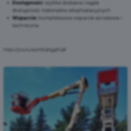
Dostępność:
szybka dostawa i ciągła
dostępność materiałów eksploatacyjnych
Wsparcie:
kompleksowe wsparcie serwisowe i
techniczne
https://youtu.be/nlEqKgg9Uj8