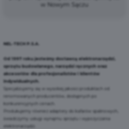
w Nowym Sączu
NEL-TECH P.S.A.
Od 1997 roku jesteśmy dostawcą elektronarzędzi,
sprzętu budowlanego, narzędzi ręcznych oraz
akcesoriów dla profesjonalistów i klientów
indywidualnych.
Specjalizujemy się w wysokiej jakości produktach od
renomowanych producentów, dostępnych po
konkurencyjnych cenach.
Produkujemy również adaptery do kafarów spalinowych,
świadczymy usługi wynajmu sprzętu i wypożyczania
elektronarzędzi.