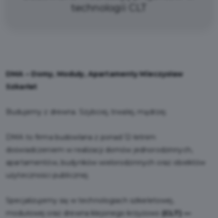
technologii CLT
DMA – Domy, Moduły, Apartamenty Mieczysław
Szkarłat
Budujemy z drewna. Szybciej, trwalej, mądrzej.
DMA to firma budowlana z ponad 12-letnim
doświadczeniem w realizacji domów jednorodzinnych,
apartamentów, budynków wielorodzinnych oraz obiektów
użyteczności publicznej.
Specjalizujemy się w technologiach szkieletowej,
modułowej oraz drewna klejonego krzyżowo
(CLT) —