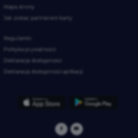
Mapa strony
Jak zostać partnerem karty
Regulamin
Polityka prywatności
Deklaracja dostępności
Deklaracja dostępności aplikacji