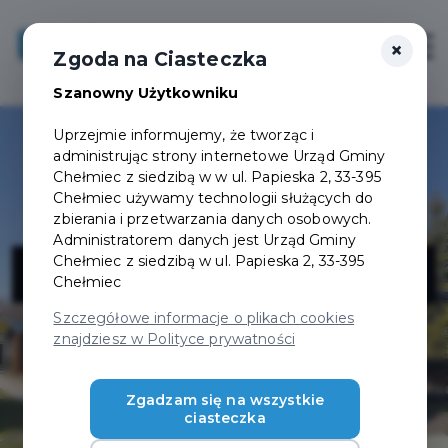
×
Zaloguj
Otwór
Zgoda na Ciasteczka
Szanowny Użytkowniku
Uprzejmie informujemy, że tworząc i
administrując strony internetowe Urząd Gminy
Chełmiec z siedzibą w w ul. Papieska 2, 33-395
Chełmiec używamy technologii służących do
zbierania i przetwarzania danych osobowych.
Administratorem danych jest Urząd Gminy
DMA SZKARŁAT
Chełmiec z siedzibą w ul. Papieska 2, 33-395
Chełmiec
Szczegółowe informacje o plikach cookies
znajdziesz w Polityce prywatności
Zgadzam się na wszystkie
ciasteczka