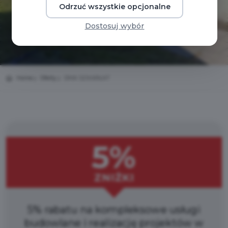
Odrzuć wszystkie opcjonalne
Dostosuj wybór
Home
Oferty
DMA SZKARŁAT
5%
ZNIŻKI
5% rabatu na kompleksowe usługi
budowlane i realizację projektów w