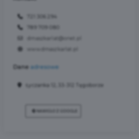
721 306 294
789 709 080
dmaszkarlat@onet.pl
www.dmaszkarlat.pl
Dane
adresowe
Łyczanka 12, 33-312 Tęgoborze
NAWIGUJ Z GOOGLE