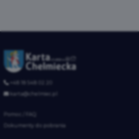
+48 18 548 02 20
karta@chelmiec.pl
Pomoc / FAQ
Dokumenty do pobrania