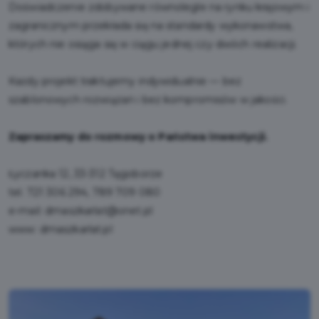
Doświadczenie zdobywane równolegle na rynku krajowym i
zagranicznym przekłada się na standardy wykonawstwa,
których nie osiąga się w ciągu jednej czy dwóch realizacji.
Każdy projekt traktujemy indywidualnie — bez
szablonowych rozwiązań i bez kompromisów w jakości.
Zapraszamy do rozmowy o Państwa inwestycji.
Łyczanka 12, 33-312 Tęgoborze
tel. 721 306 294, 789 709 080
e-mail: dmaszkarlat@onet.pl
www: dmaszkarlat.pl