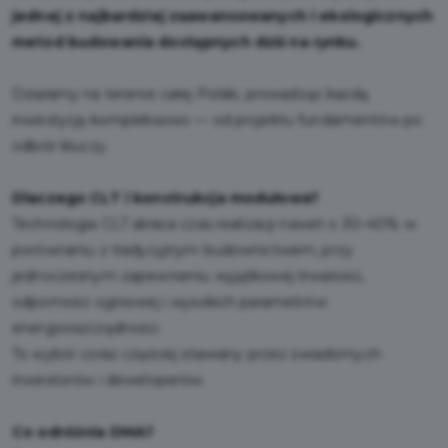
jednej z najbardziej zaawansowanych i ekologicznych
metod budowania dostępnych dziś na rynku.
Działamy na terenie całej Polski, prowadząc każdą
inwestycję kompleksowo — od projektu fundamentów po
odbiór kluczy.
Dlaczego CLT i konstrukcja modułowa?
Technologia CLT skraca czas realizacji nawet o 30–40% w
porównaniu z tradycyjnym budownictwem, przy
jednoczesnym zapewnieniu wyjątkowej trwałości,
odporności ogniowej i wysokich parametrów
energooszczędności.
To wybór coraz częściej stawiany przez świadomych
inwestorów i deweloperów.
Co odróżnia DMA?